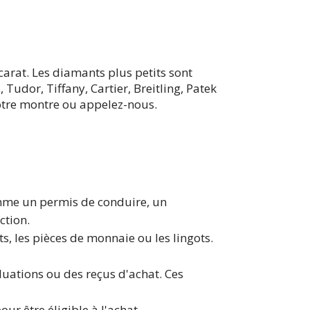
carat. Les diamants plus petits sont
udor, Tiffany, Cartier, Breitling, Patek
votre montre ou appelez-nous.
me un permis de conduire, un
action.
ts, les pièces de monnaie ou les lingots.
luations ou des reçus d'achat. Ces
ur être éligible à l'achat.