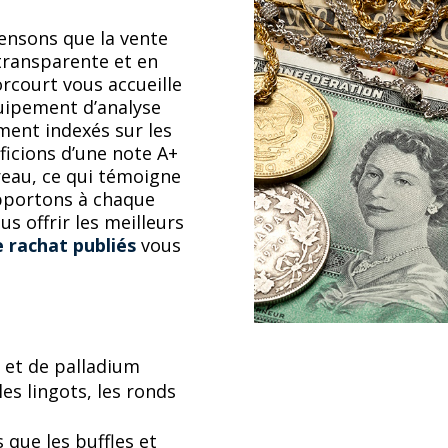
ensons que la vente
 transparente et en
orcourt vous accueille
uipement d’analyse
ment indexés sur les
icions d’une note A+
reau, ce qui témoigne
apportons à chaque
us offrir les meilleurs
e rachat publiés
vous
e et de palladium
les lingots, les ronds
 que les buffles et