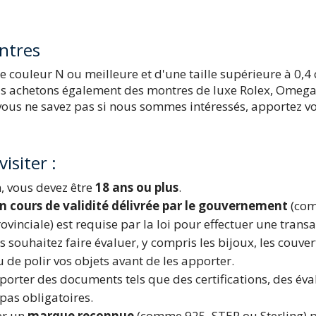
ntres
couleur N ou meilleure et d'une taille supérieure à 0,4 
ous achetons également des montres de luxe Rolex, Omega, T
 vous ne savez pas si nous sommes intéressés, apportez 
isiter :
, vous devez être
18 ans ou plus
.
n cours de validité délivrée par le gouvernement
(com
ovinciale) est requise par la loi pour effectuer une trans
 souhaitez faire évaluer, y compris les bijoux, les couver
u de polir vos objets avant de les apporter.
porter des documents tels que des certifications, des éva
pas obligatoires.
er un
marque reconnue
(comme 925, STER ou Sterling) po