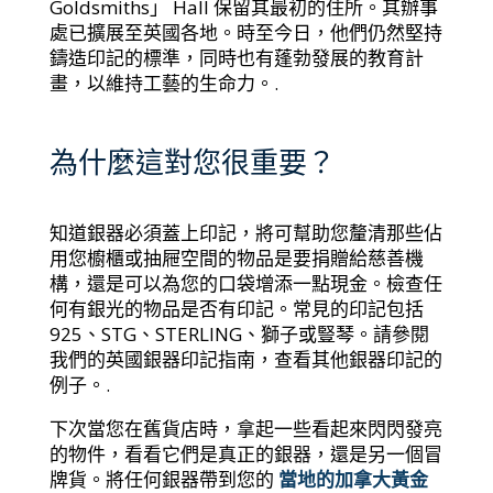
Goldsmiths」 Hall 保留其最初的住所。其辦事
處已擴展至英國各地。時至今日，他們仍然堅持
鑄造印記的標準，同時也有蓬勃發展的教育計
畫，以維持工藝的生命力。.
為什麼這對您很重要？
知道銀器必須蓋上印記，將可幫助您釐清那些佔
用您櫥櫃或抽屜空間的物品是要捐贈給慈善機
構，還是可以為您的口袋增添一點現金。檢查任
何有銀光的物品是否有印記。常見的印記包括
925、STG、STERLING、獅子或豎琴。請參閱
我們的英國銀器印記指南，查看其他銀器印記的
例子。.
下次當您在舊貨店時，拿起一些看起來閃閃發亮
的物件，看看它們是真正的銀器，還是另一個冒
牌貨。將任何銀器帶到您的
當地的加拿大黃金